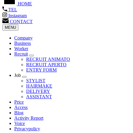
HOME
TEL
Instagram
CONTACT
MENU
Company
Business
Worker
Recruit
RECRUIT ANIMATO
RECRUIT APERTO
ENTRY FORM
Job
STYLIST
HAIRMAKE
DELIVERY
ASSISTANT
Price
Access
Blog
Activity Report
Voice
Privacypolicy