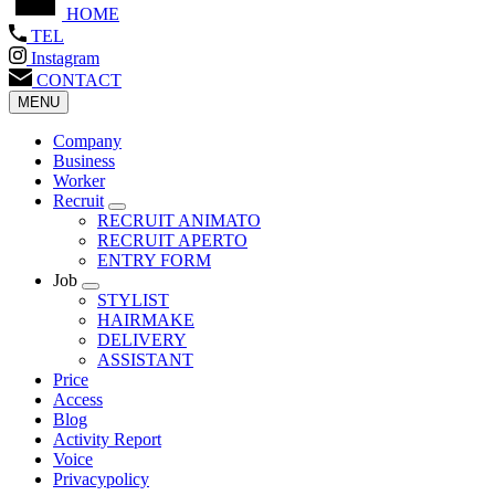
HOME
TEL
Instagram
CONTACT
MENU
Company
Business
Worker
Recruit
RECRUIT ANIMATO
RECRUIT APERTO
ENTRY FORM
Job
STYLIST
HAIRMAKE
DELIVERY
ASSISTANT
Price
Access
Blog
Activity Report
Voice
Privacypolicy