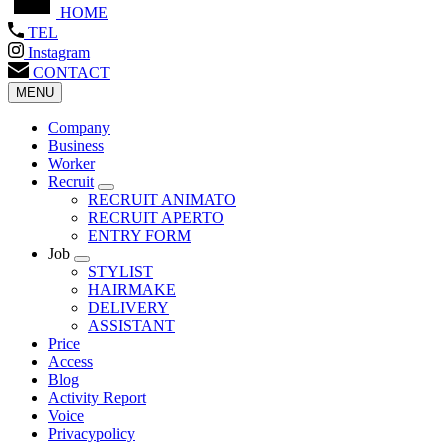
HOME
TEL
Instagram
CONTACT
MENU
Company
Business
Worker
Recruit
RECRUIT ANIMATO
RECRUIT APERTO
ENTRY FORM
Job
STYLIST
HAIRMAKE
DELIVERY
ASSISTANT
Price
Access
Blog
Activity Report
Voice
Privacypolicy