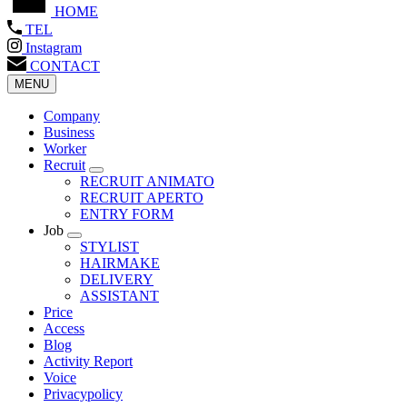
HOME
TEL
Instagram
CONTACT
MENU
Company
Business
Worker
Recruit
RECRUIT ANIMATO
RECRUIT APERTO
ENTRY FORM
Job
STYLIST
HAIRMAKE
DELIVERY
ASSISTANT
Price
Access
Blog
Activity Report
Voice
Privacypolicy