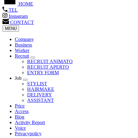
HOME
TEL
Instagram
CONTACT
MENU
Company
Business
Worker
Recruit
RECRUIT ANIMATO
RECRUIT APERTO
ENTRY FORM
Job
STYLIST
HAIRMAKE
DELIVERY
ASSISTANT
Price
Access
Blog
Activity Report
Voice
Privacypolicy