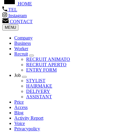
HOME
TEL
Instagram
CONTACT
MENU
Company
Business
Worker
Recruit
RECRUIT ANIMATO
RECRUIT APERTO
ENTRY FORM
Job
STYLIST
HAIRMAKE
DELIVERY
ASSISTANT
Price
Access
Blog
Activity Report
Voice
Privacypolicy