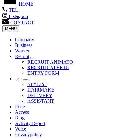
HOME
TEL
Instagram
CONTACT
MENU
Company
Business
Worker
Recruit
RECRUIT ANIMATO
RECRUIT APERTO
ENTRY FORM
Job
STYLIST
HAIRMAKE
DELIVERY
ASSISTANT
Price
Access
Blog
Activity Report
Voice
Privacypolicy