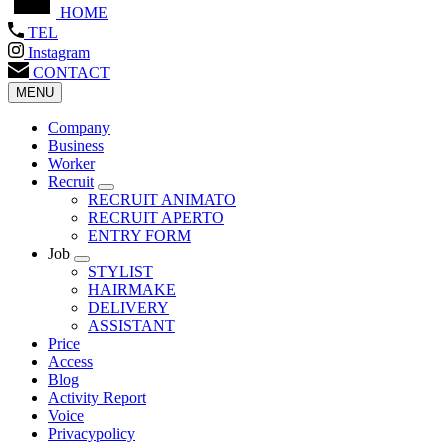
HOME
TEL
Instagram
CONTACT
MENU
Company
Business
Worker
Recruit
RECRUIT ANIMATO
RECRUIT APERTO
ENTRY FORM
Job
STYLIST
HAIRMAKE
DELIVERY
ASSISTANT
Price
Access
Blog
Activity Report
Voice
Privacypolicy