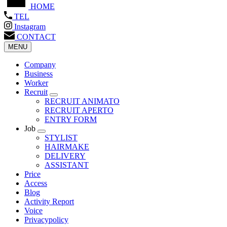
HOME
TEL
Instagram
CONTACT
MENU
Company
Business
Worker
Recruit
RECRUIT ANIMATO
RECRUIT APERTO
ENTRY FORM
Job
STYLIST
HAIRMAKE
DELIVERY
ASSISTANT
Price
Access
Blog
Activity Report
Voice
Privacypolicy