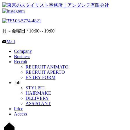
03-5774-4821
月～金曜日 / 10:00～19:00
Mail
Company
Business
Recruit
RECRUIT ANIMATO
RECRUIT APERTO
ENTRY FORM
Job
STYLIST
HAIRMAKE
DELIVERY
ASSISTANT
Price
Access