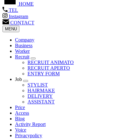
HOME
TEL
Instagram
CONTACT
MENU
Company
Business
Worker
Recruit
RECRUIT ANIMATO
RECRUIT APERTO
ENTRY FORM
Job
STYLIST
HAIRMAKE
DELIVERY
ASSISTANT
Price
Access
Blog
Activity Report
Voice
Privacypolicy