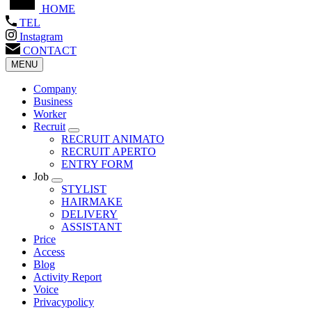
HOME
TEL
Instagram
CONTACT
MENU
Company
Business
Worker
Recruit
RECRUIT ANIMATO
RECRUIT APERTO
ENTRY FORM
Job
STYLIST
HAIRMAKE
DELIVERY
ASSISTANT
Price
Access
Blog
Activity Report
Voice
Privacypolicy