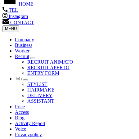
HOME
TEL
Instagram
CONTACT
MENU
Company
Business
Worker
Recruit
RECRUIT ANIMATO
RECRUIT APERTO
ENTRY FORM
Job
STYLIST
HAIRMAKE
DELIVERY
ASSISTANT
Price
Access
Blog
Activity Report
Voice
Privacypolicy