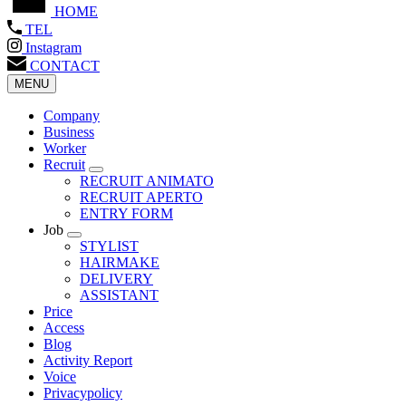
HOME
TEL
Instagram
CONTACT
MENU
Company
Business
Worker
Recruit
RECRUIT ANIMATO
RECRUIT APERTO
ENTRY FORM
Job
STYLIST
HAIRMAKE
DELIVERY
ASSISTANT
Price
Access
Blog
Activity Report
Voice
Privacypolicy