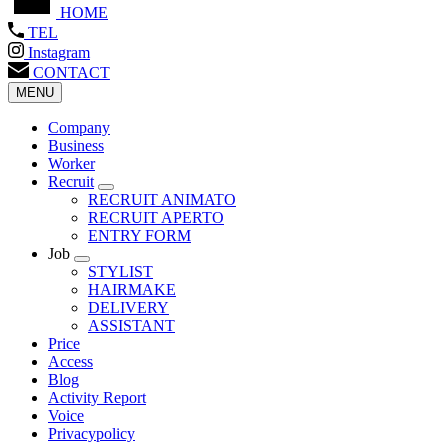
HOME
TEL
Instagram
CONTACT
MENU
Company
Business
Worker
Recruit
RECRUIT ANIMATO
RECRUIT APERTO
ENTRY FORM
Job
STYLIST
HAIRMAKE
DELIVERY
ASSISTANT
Price
Access
Blog
Activity Report
Voice
Privacypolicy