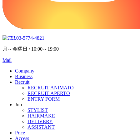
03-5774-4821
月～金曜日 / 10:00～19:00
Mail
Company
Business
Recruit
RECRUIT ANIMATO
RECRUIT APERTO
ENTRY FORM
Job
STYLIST
HAIRMAKE
DELIVERY
ASSISTANT
Price
Access