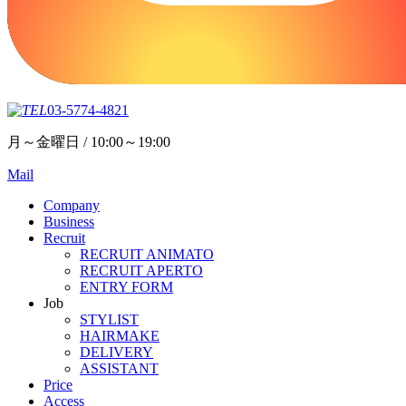
03-5774-4821
月～金曜日 / 10:00～19:00
Mail
Company
Business
Recruit
RECRUIT ANIMATO
RECRUIT APERTO
ENTRY FORM
Job
STYLIST
HAIRMAKE
DELIVERY
ASSISTANT
Price
Access