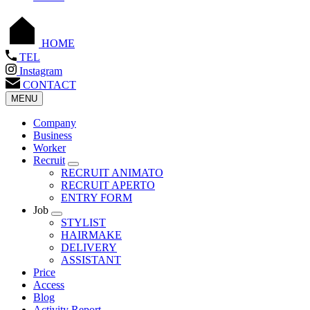
HOME
TEL
Instagram
CONTACT
MENU
Company
Business
Worker
Recruit
RECRUIT ANIMATO
RECRUIT APERTO
ENTRY FORM
Job
STYLIST
HAIRMAKE
DELIVERY
ASSISTANT
Price
Access
Blog
Activity Report